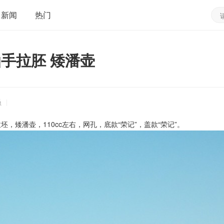
新闻
热门
汕手拉胚 矮潘壶
员
|
坯，矮潘壶，110cc左右，网孔，底款“荣记”，盖款“荣记”。